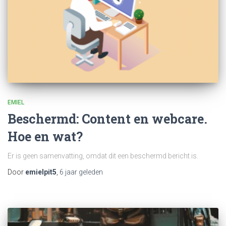
EMIEL
Beschermd: Content en webcare.
Hoe en wat?
Er is geen samenvatting, omdat dit een beschermd bericht is.
Door
emielpit5
,
6 jaar
geleden