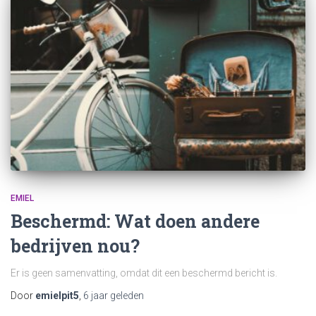
EMIEL
Beschermd: Wat doen andere
bedrijven nou?
Er is geen samenvatting, omdat dit een beschermd bericht is.
Door
emielpit5
,
6 jaar
geleden