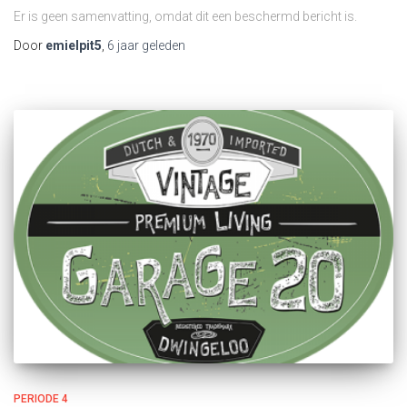
Er is geen samenvatting, omdat dit een beschermd bericht is.
Door
emielpit5
,
6 jaar
geleden
PERIODE 4