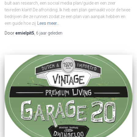
bult aan research, een social media plan/guide en een zeer
tevreden klant! De afronding: Ik heb een plan gemaakt voor de twee
bedrijven die ze runnen zodat ze een plan van aanpak hebben en
een guide hoe zij
Lees meer…
Door
emielpit5
,
6 jaar
geleden