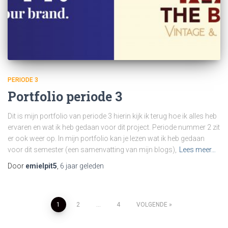
PERIODE 3
Portfolio periode 3
Dit is mijn portfolio van periode 3 hierin kijk ik terug hoe ik alles heb
ervaren en wat ik heb gedaan voor dit project. Periode nummer 2 zit
er ook weer op. In mijn portfolio kan je lezen wat ik heb gedaan
voor dit semester (een samenvatting van mijn blogs),
Lees meer…
Door
emielpit5
,
6 jaar
geleden
Berichten
1
2
…
4
VOLGENDE