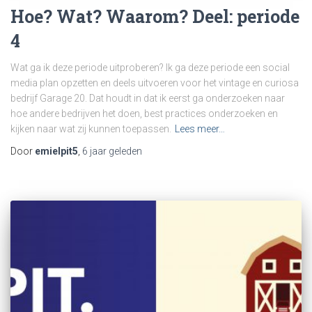
Hoe? Wat? Waarom? Deel: periode
4
Wat ga ik deze periode uitproberen? Ik ga deze periode een social
media plan opzetten en deels uitvoeren voor het vintage en curiosa
bedrijf Garage 20. Dat houdt in dat ik eerst ga onderzoeken naar
hoe andere bedrijven het doen, best practices onderzoeken en
kijken naar wat zij kunnen toepassen.
Lees meer…
Door
emielpit5
,
6 jaar
geleden