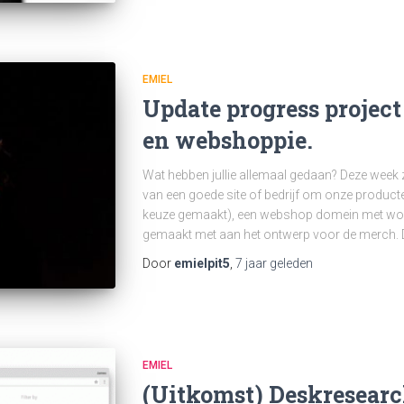
EMIEL
Update progress project
en webshoppie.
Wat hebben jullie allemaal gedaan? Deze week z
van een goede site of bedrijf om onze producten
keuze gemaakt), een webshop domein met wor
gemaakt met aan het ontwerp voor de merch. 
Door
emielpit5
,
7 jaar
geleden
EMIEL
(Uitkomst) Deskresear