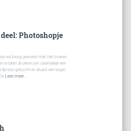
 deel: Photoshopje
ijn wij bezig geweest met; het zoeken
 te laten drukken (en uiteindelijk een
dpress gekocht en alvast een begin
De
Lees meer…
ch