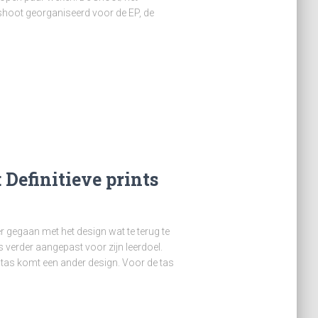
 shoot georganiseerd voor de EP, de
 Definitieve prints
rder gegaan met het design wat te terug te
us verder aangepast voor zijn leerdoel.
e tas komt een ander design. Voor de tas