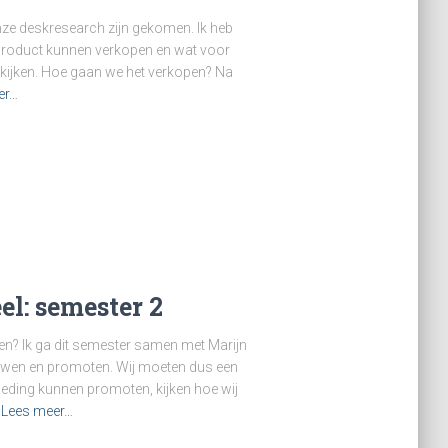
 onze deskresearch zijn gekomen. Ik heb
 product kunnen verkopen en wat voor
kijken. Hoe gaan we het verkopen? Na
er…
l: semester 2
ken? Ik ga dit semester samen met Marijn
uwen en promoten. Wij moeten dus een
leding kunnen promoten, kijken hoe wij
Lees meer…