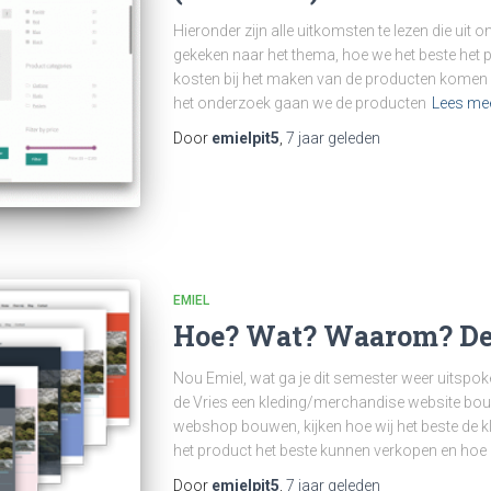
Hieronder zijn alle uitkomsten te lezen die uit
gekeken naar het thema, hoe we het beste het
kosten bij het maken van de producten komen 
het onderzoek gaan we de producten
Lees me
Door
emielpit5
,
7 jaar
geleden
EMIEL
Hoe? Wat? Waarom? Dee
Nou Emiel, wat ga je dit semester weer uitspo
de Vries een kleding/merchandise website bo
webshop bouwen, kijken hoe wij het beste de k
het product het beste kunnen verkopen en hoe
Door
emielpit5
,
7 jaar
geleden