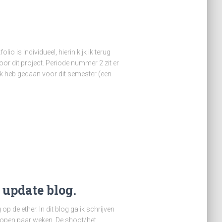
io is individueel, hierin kijk ik terug
oor dit project. Periode nummer 2 zit er
 ik heb gedaan voor dit semester (een
 update blog.
 op de ether. In dit blog ga ik schrijven
elopen paar weken. De shoot/het