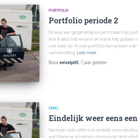
PORTFOLIO
Portfolio periode 2
Dit was een gezamenlijk project maar mijn portfol
hoe ik alles heb ervaren en wat ik heb gedaan v
ook weer op. In mijn portfolio kan je lezen wat
samenvatting
Lees meer…
Door
emielpit5
,
7 jaar
geleden
EMIEL
Eindelijk weer eens een
Na enige radio stilte is er eindelijk weer een blog
wat Marijn en ik hebben uitgespookt deze afg