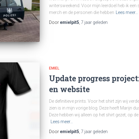
writersweekend. Voor mijn leerdoel heb ik een
merch en de personen die hebben
Lees meer…
Door
emielpit5
,
7 jaar
geleden
EMIEL
Update progress project:
en website
De definitieve prints. Voor het shirt zijn wij ve
zien is in mijn vorige blog. Deze heeft Marijn d
Deze hebben wij alleen op het shirt gezet, op d
Lees meer…
Door
emielpit5
,
7 jaar
geleden