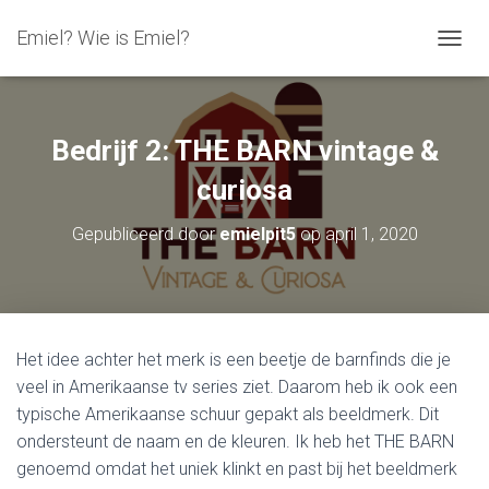
Emiel? Wie is Emiel?
N
A
V
I
G
Bedrijf 2: THE BARN vintage &
A
T
curiosa
I
E
Gepubliceerd door
emielpit5
op
april 1, 2020
W
I
S
S
E
L
Het idee achter het merk is een beetje de barnfinds die je
E
veel in Amerikaanse tv series ziet. Daarom heb ik ook een
N
typische Amerikaanse schuur gepakt als beeldmerk. Dit
ondersteunt de naam en de kleuren. Ik heb het THE BARN
genoemd omdat het uniek klinkt en past bij het beeldmerk